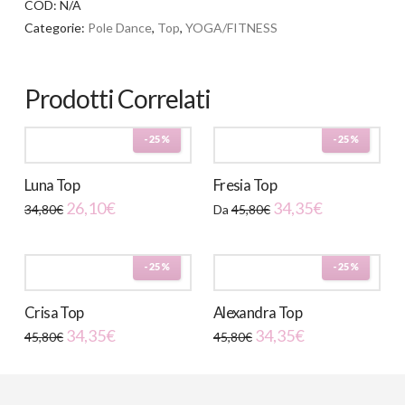
COD:
N/A
Categorie:
Pole Dance
,
Top
,
YOGA/FITNESS
Prodotti Correlati
-25%
-25%
Luna Top
Fresia Top
26,10
€
34,35
€
34,80
€
Da
45,80
€
Questo
Questo
prodotto
prodotto
-25%
-25%
ha
ha
più
più
Crisa Top
Alexandra Top
varianti.
varianti.
34,35
€
34,35
€
45,80
€
45,80
€
Le
Le
Questo
Questo
opzioni
opzioni
prodotto
prodotto
possono
possono
ha
ha