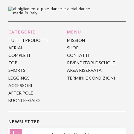
essere
essere
più
più
scelte
scelte
varianti.
varianti.
nella
nella
Le
Le
pagina
pagina
opzioni
opzioni
del
del
CATEGORIE
MENÙ
possono
possono
prodotto
prodotto
TUTTI I PRODOTTI
MISSION
essere
essere
AERIAL
SHOP
scelte
scelte
COMPLETI
CONTATTI
nella
nella
TOP
RIVENDITORI E SCUOLE
pagina
pagina
SHORTS
AREA RISERVATA
del
del
LEGGINGS
TERMINI E CONDIZIONI
prodotto
prodotto
ACCESSORI
AFTER POLE
BUONI REGALO
NEWSLETTER