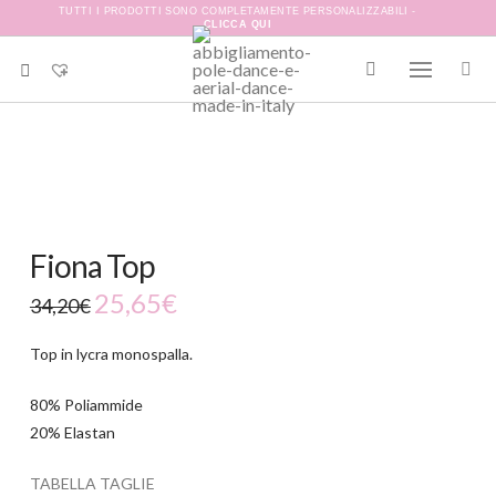
TUTTI I PRODOTTI SONO COMPLETAMENTE PERSONALIZZABILI -
CLICCA QUI
-25%
Fiona Top
25,65
€
34,20
€
Top in lycra monospalla.
80% Poliammide
20% Elastan
TABELLA TAGLIE