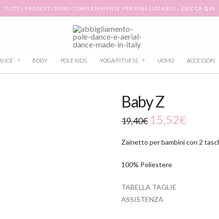
TUTTI I PRODOTTI SONO COMPLETAMENTE PERSONALIZZABILI -
CLICCA QUI
ANCE
BODY
POLE KIDS
YOGA/FITNESS
UOMO
ACCESSORI
-20%
Baby Z
15,52
€
19,40
€
Zainetto per bambini con 2 tasc
100% Poliestere
TABELLA TAGLIE
ASSISTENZA