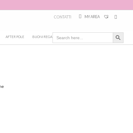
MY AREA
CONTATTI
Search Button
Search
AFTER POLE
BUONI REGALO
for:
he