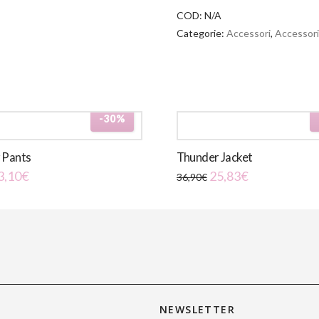
COD:
N/A
Categorie:
Accessori
,
Accessori
-30%
 Pants
Thunder Jacket
3,10
€
25,83
€
36,90
€
Questo
prodotto
ha
più
varianti.
Le
opzioni
NEWSLETTER
possono