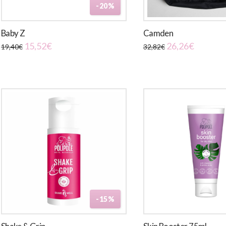
-20%
Baby Z
Camden
Il
Il
15,52
€
26,26
€
19,40
€
32,82
€
prezzo
prezzo
Questo
originale
attuale
era:
è:
prodotto
32,82€.
26,26€.
ha
più
varianti.
Le
opzioni
possono
essere
scelte
nella
pagina
-15%
del
prodotto