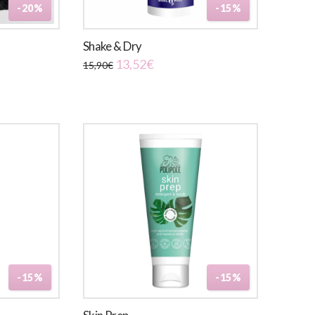
-20%
-15%
Shake & Dry
Il
Il
13,52
€
15,90
€
prezzo
prezzo
originale
attuale
era:
è:
15,90€.
13,52€.
-15%
-15%