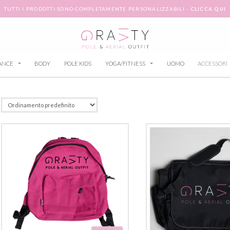
TUTTI I PRODOTTI SONO COMPLETAMENTE PERSONALIZZABILI -
CLICCA QUI
ANCE
BODY
POLE KIDS
YOGA/FITNESS
UOMO
ACCESSORI