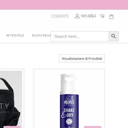
MY AREA
CONTATTI
Search Button
Search
AFTER POLE
BUONI REGALO
for:
Visualizzazione di 9 risultati