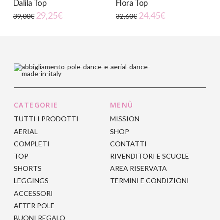
Dalila Top
Flora Top
varianti.
varianti.
29,25
€
24,45
€
39,00
€
32,60
€
Le
Le
Questo
Questo
opzioni
opzioni
prodotto
prodotto
possono
possono
ha
ha
essere
essere
più
più
scelte
scelte
varianti.
varianti.
nella
nella
Le
Le
pagina
pagina
opzioni
opzioni
del
del
CATEGORIE
MENÙ
possono
possono
prodotto
prodotto
TUTTI I PRODOTTI
MISSION
essere
essere
AERIAL
SHOP
scelte
scelte
COMPLETI
CONTATTI
nella
nella
TOP
RIVENDITORI E SCUOLE
pagina
pagina
SHORTS
AREA RISERVATA
del
del
LEGGINGS
TERMINI E CONDIZIONI
prodotto
prodotto
ACCESSORI
AFTER POLE
BUONI REGALO