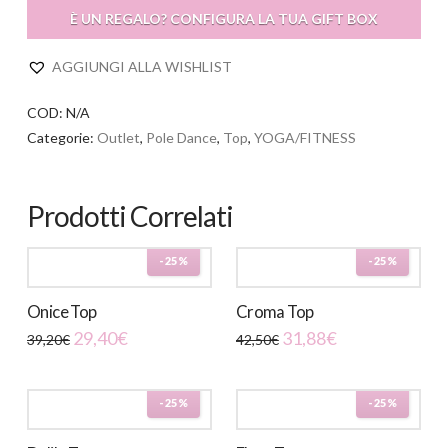
È UN REGALO? CONFIGURA LA TUA GIFT BOX
AGGIUNGI ALLA WISHLIST
COD:
N/A
Categorie:
Outlet
,
Pole Dance
,
Top
,
YOGA/FITNESS
Prodotti Correlati
-25%
-25%
Onice Top
Croma Top
29,40
€
31,88
€
39,20
€
42,50
€
Questo
Questo
prodotto
prodotto
-25%
-25%
ha
ha
più
più