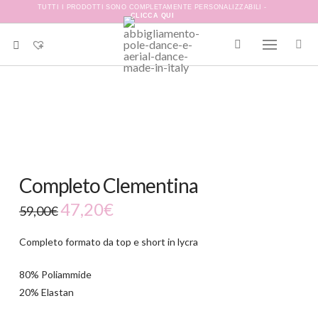
TUTTI I PRODOTTI SONO COMPLETAMENTE PERSONALIZZABILI -
CLICCA QUI
-20%
Completo Clementina
Il
47,20
€
Il
59,00
€
prezzo
prezzo
originale
attuale
era:
è:
Completo formato da top e short in lycra
59,00€.
47,20€.
80% Poliammide
20% Elastan