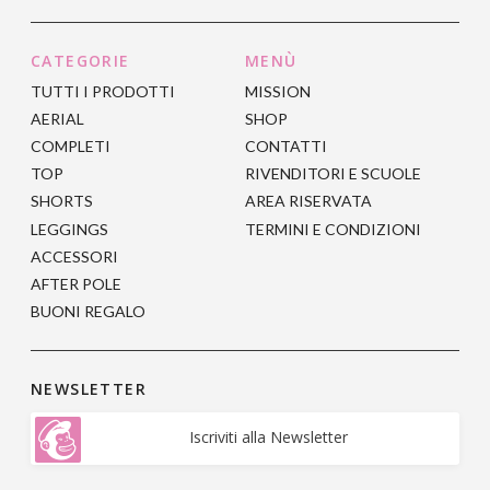
nella
nella
pagina
pagina
CATEGORIE
MENÙ
del
del
prodotto
prodotto
TUTTI I PRODOTTI
MISSION
AERIAL
SHOP
COMPLETI
CONTATTI
TOP
RIVENDITORI E SCUOLE
SHORTS
AREA RISERVATA
LEGGINGS
TERMINI E CONDIZIONI
ACCESSORI
AFTER POLE
BUONI REGALO
NEWSLETTER
Iscriviti alla Newsletter