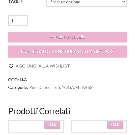
TAGLIE
Giuditta
Top
quantità
Aggiungi al carrello
È UN REGALO? CONFIGURA LA TUA GIFT BOX
AGGIUNGI ALLA WISHLIST
COD:
N/A
Categorie:
Pole Dance
,
Top
,
YOGA/FITNESS
Prodotti Correlati
-25%
-25%