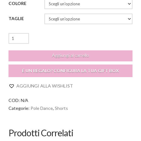
COLORE
TAGLIE
Onice
Short
quantità
Aggiungi al carrello
È UN REGALO? CONFIGURA LA TUA GIFT BOX
AGGIUNGI ALLA WISHLIST
COD:
N/A
Categorie:
Pole Dance
,
Shorts
Prodotti Correlati