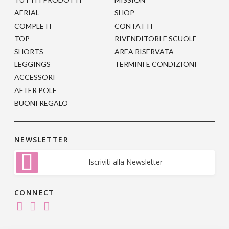
essere
essere
AERIAL
SHOP
scelte
scelte
COMPLETI
CONTATTI
nella
nella
TOP
RIVENDITORI E SCUOLE
pagina
pagina
SHORTS
AREA RISERVATA
del
del
LEGGINGS
TERMINI E CONDIZIONI
prodotto
prodotto
ACCESSORI
AFTER POLE
BUONI REGALO
NEWSLETTER
Iscriviti alla Newsletter
CONNECT