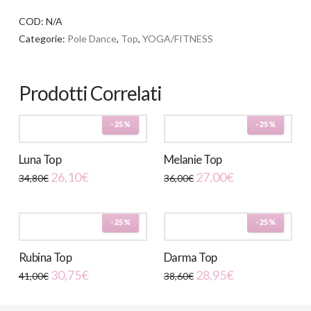
COD:
N/A
Categorie:
Pole Dance
,
Top
,
YOGA/FITNESS
Prodotti Correlati
-25%
-25%
Luna Top
Melanie Top
26,10
€
27,00
€
34,80
€
36,00
€
Questo
Questo
prodotto
prodotto
-25%
-25%
ha
ha
più
più
Rubina Top
Darma Top
varianti.
varianti.
30,75
€
28,95
€
41,00
€
38,60
€
Le
Le
Questo
Questo
opzioni
opzioni
prodotto
prodotto