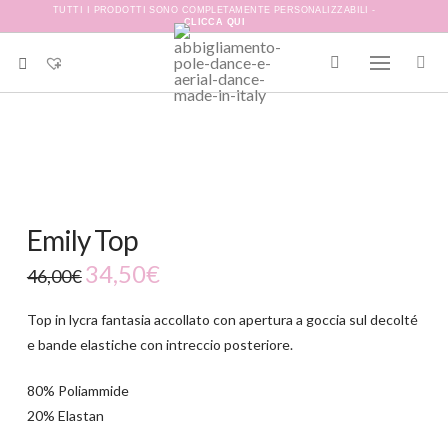
TUTTI I PRODOTTI SONO COMPLETAMENTE PERSONALIZZABILI -
CLICCA QUI
-25%
Emily Top
34,50
€
46,00
€
Top in lycra fantasia accollato con apertura a goccia sul decolté
e bande elastiche con intreccio posteriore.
80% Poliammide
20% Elastan