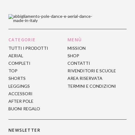
possono
possono
ha
ha
essere
essere
più
più
scelte
scelte
varianti.
varianti.
nella
nella
Le
Le
pagina
pagina
opzioni
opzioni
del
del
CATEGORIE
MENÙ
possono
possono
prodotto
prodotto
TUTTI I PRODOTTI
MISSION
essere
essere
AERIAL
SHOP
scelte
scelte
COMPLETI
CONTATTI
nella
nella
TOP
RIVENDITORI E SCUOLE
pagina
pagina
SHORTS
AREA RISERVATA
del
del
LEGGINGS
TERMINI E CONDIZIONI
prodotto
prodotto
ACCESSORI
AFTER POLE
BUONI REGALO
NEWSLETTER