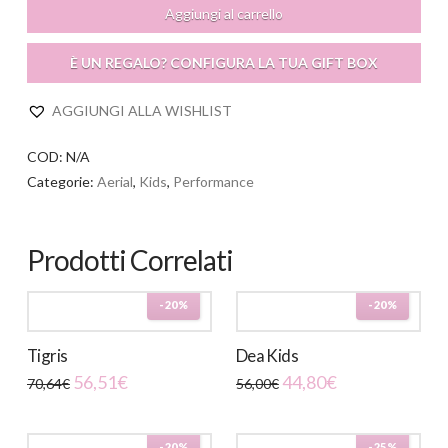
Aggiungi al carrello
È UN REGALO? CONFIGURA LA TUA GIFT BOX
AGGIUNGI ALLA WISHLIST
COD:
N/A
Categorie:
Aerial
,
Kids
,
Performance
Prodotti Correlati
-20%
-20%
Tigris
Dea Kids
56,51
€
44,80
€
70,64
€
56,00
€
Questo
Questo
prodotto
prodotto
-20%
-25%