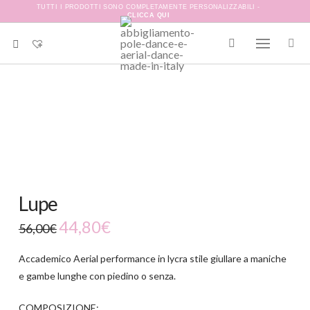
TUTTI I PRODOTTI SONO COMPLETAMENTE PERSONALIZZABILI -
CLICCA QUI
-20%
Lupe
44,80
€
56,00
€
Accademico Aerial performance in lycra stile giullare a maniche
e gambe lunghe con piedino o senza.
COMPOSIZIONE: