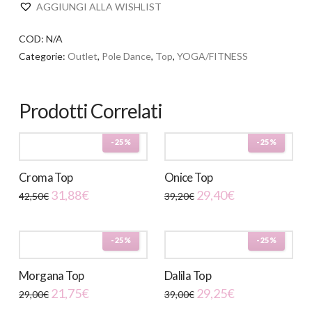
AGGIUNGI ALLA WISHLIST
COD:
N/A
Categorie:
Outlet
,
Pole Dance
,
Top
,
YOGA/FITNESS
Prodotti Correlati
-25%
-25%
Croma Top
Onice Top
31,88
€
29,40
€
42,50
€
39,20
€
Questo
Questo
prodotto
prodotto
-25%
-25%
ha
ha
più
più
Morgana Top
Dalila Top
varianti.
varianti.
21,75
€
29,25
€
29,00
€
39,00
€
Le
Le
Questo
Questo