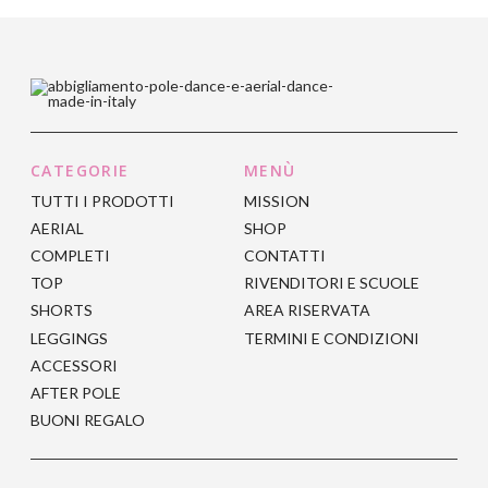
opzioni
opzioni
prodotto
prodotto
possono
possono
ha
ha
essere
essere
più
più
scelte
scelte
varianti.
varianti.
nella
nella
Le
Le
pagina
pagina
opzioni
opzioni
del
del
CATEGORIE
MENÙ
possono
possono
prodotto
prodotto
TUTTI I PRODOTTI
MISSION
essere
essere
AERIAL
SHOP
scelte
scelte
COMPLETI
CONTATTI
nella
nella
TOP
RIVENDITORI E SCUOLE
pagina
pagina
SHORTS
AREA RISERVATA
del
del
LEGGINGS
TERMINI E CONDIZIONI
prodotto
prodotto
ACCESSORI
AFTER POLE
BUONI REGALO