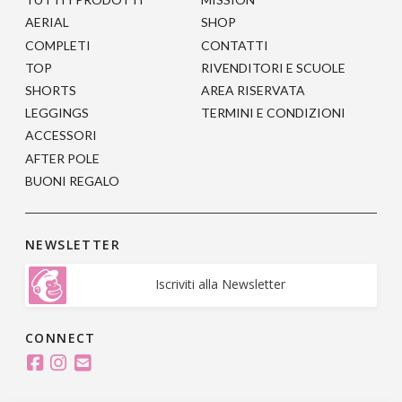
essere
essere
AERIAL
SHOP
scelte
scelte
COMPLETI
CONTATTI
nella
nella
TOP
RIVENDITORI E SCUOLE
pagina
pagina
SHORTS
AREA RISERVATA
del
del
LEGGINGS
TERMINI E CONDIZIONI
prodotto
prodotto
ACCESSORI
AFTER POLE
BUONI REGALO
NEWSLETTER
Iscriviti alla Newsletter
CONNECT