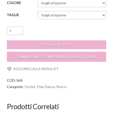
COLORE
TAGLIE
Clarissa
Short
Outlet
Aggiungi al carrello
quantità
È UN REGALO? CONFIGURA LA TUA GIFT BOX
AGGIUNGI ALLA WISHLIST
COD:
N/A
Categorie:
Outlet
,
Pole Dance
,
Shorts
Prodotti Correlati